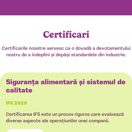
mar
aug
sep
dec
mai
oct
feb
apr
noi
ian
iun
iul
Certificari
Certificarile noastre servesc ca o dovadă a devotamentului
nostru de a îndeplini și depăși standardele din industrie.
Siguranța alimentară și sistemul de
calitate
IFS 2026
Certificarea IFS este un proces riguros care evaluează
diverse aspecte ale operațiunilor unei companii.